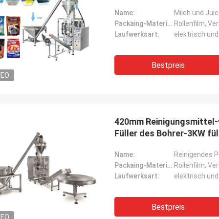
Name:
Packaing-Material:
Rollenfilm, Ve
Laufwerksart:
elektrisch un
Bestpreis
DEO
420mm Reinigungsmittel-
Füller des Bohrer-3KW fül
Name:
Packaing-Material:
Rollenfilm, Ve
Laufwerksart:
elektrisch un
Bestpreis
DEO