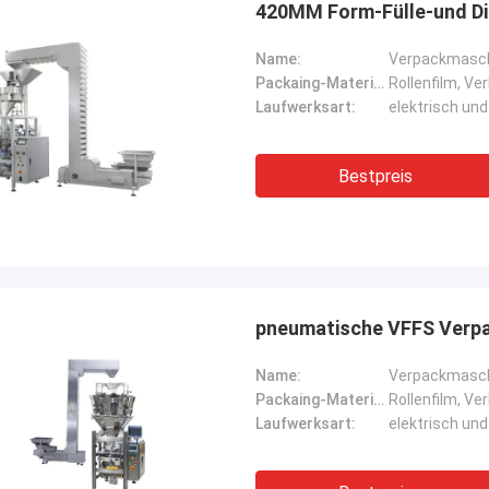
420MM Form-Fülle-und D
Name:
Packaing-Material:
Rollenfilm, Ve
Laufwerksart:
elektrisch un
Bestpreis
pneumatische VFFS Verp
Name:
Verpackmasch
Packaing-Material:
Rollenfilm, Ve
Laufwerksart:
elektrisch un
Herr Isaac Asare