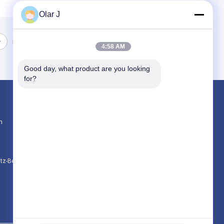
Olar J
4:58 AM
Good day, what product are you looking 
for?
Produkte
n
Multi Verpackungsmaschine
Schrauben-Luftkompressor
Vffs-Verpackungsmaschine
utz-Bestimmungen
Alle Kategorien