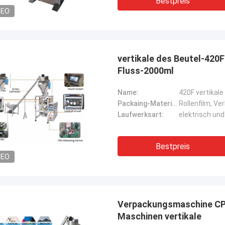
Bestpreis
DEO
vertikale des Beutel-420
Fluss-2000ml
Name:
Packaing-Material:
Rollenfilm, Ve
Laufwerksart:
elektrisch un
Bestpreis
DEO
Verpackungsmaschine CPP
Maschinen vertikale