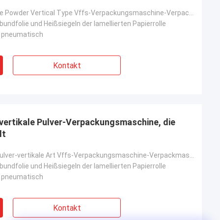
Milch und Juice Powder Vertical Type Vffs-Verpackungsmaschine-Verpackmaschine
rbundfolie und Heißsiegeln der lamellierten Papierrolle
d pneumatisch
Kontakt
vertikale Pulver-Verpackungsmaschine, die
lt
Reinigendes Pulver-vertikale Art Vffs-Verpackungsmaschine-Verpackmaschine mit Bohrer-Füller
rbundfolie und Heißsiegeln der lamellierten Papierrolle
d pneumatisch
Kontakt