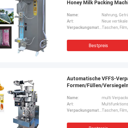
Honey Milk Packing Machi
Name:
Nahrung, Getr
Art:
Neue vertikal
Verpackungsmaterial:
Taschen, Film,
Bestpreis
Automatische VFFS-Verp
Formen/Füllen/Versiegel
Name:
multi Verpack
Art:
Multifunktio
Verpackungsmaterial:
Taschen, Film,