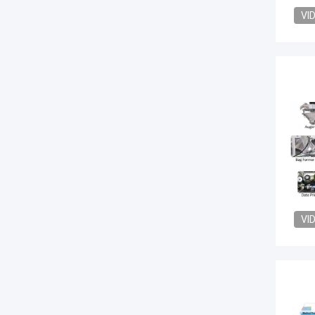
VI
VI