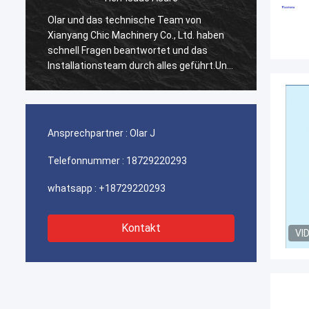
Olar und das technische Team von
Olar u
Xianyang Chic Machinery Co., Ltd. haben
Xianya
schnell Fragen beantwortet und das
schnel
d
Installationsteam durch alles geführt.Und
Instal
wir sind zufrieden mit diesem Kauf..
wir si
Ansprechpartner :
Olar J
Telefonnummer :
18729220293
whatsapp :
+18729220293
Kontakt
VI