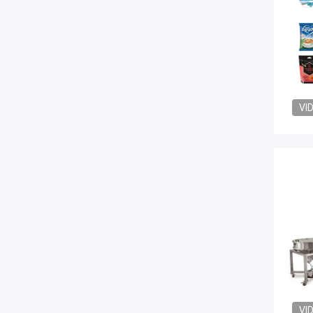
VI
VI