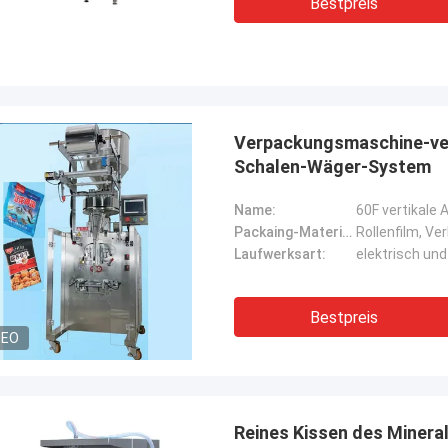
Bestpreis
nd das technische Team von
ng Chic Machinery Co., Ltd. haben
l Fragen beantwortet und das
lationsteam durch alles geführt.Und
nd zufrieden mit diesem Kauf..
Verpackungsmaschine-ver
Schalen-Wäger-System
Name:
Packaing-Material:
Rollenfilm, Ve
Laufwerksart:
elektrisch un
Bestpreis
DEO
Reines Kissen des Miner