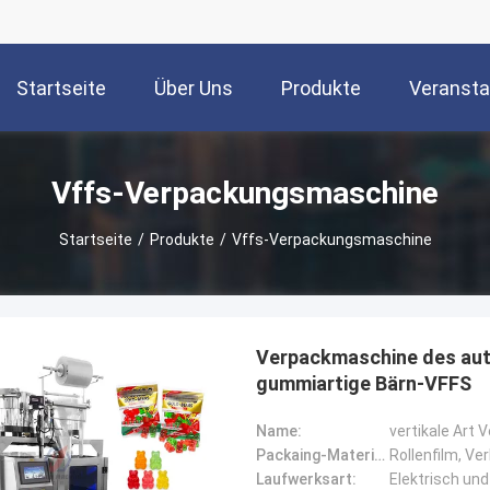
Startseite
Über Uns
Produkte
Veransta
Vffs-Verpackungsmaschine
Startseite
/
Produkte
/
Vffs-Verpackungsmaschine
Verpackmaschine des aut
gummiartige Bärn-VFFS
Name:
vertikale Art
Packaing-Material:
Rollenfilm, Ve
Laufwerksart:
Elektrisch un