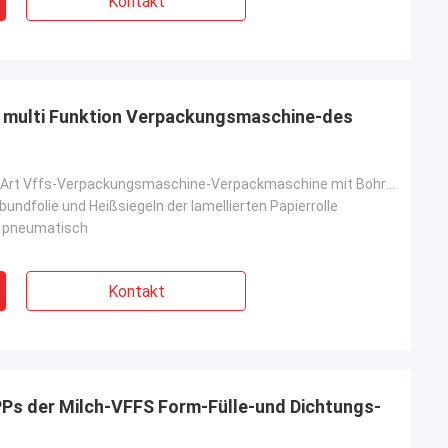
Kontakt
F multi Funktion Verpackungsmaschine-des
420F vertikale Art Vffs-Verpackungsmaschine-Verpackmaschine mit Bohrer-Füller
rbundfolie und Heißsiegeln der lamellierten Papierrolle
d pneumatisch
Kontakt
s der Milch-VFFS Form-Fülle-und Dichtungs-