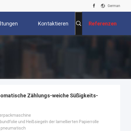
German
ltungen
Kontaktieren
Referenzen
Sie Uns
omatische Zählungs-weiche Süßigkeits-
 Verpackmaschine
rbundfolie und Heißsiegeln der lamellierten Papierrolle
d pneumatisch