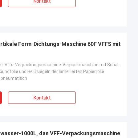
Kontakt
tikale Form-Dichtungs-Maschine 60F VFFS mit
60F vertikale Art Vffs-Verpackungsmaschine-Verpackmaschine mit Schale-Wäger-System
rbundfolie und Heißsiegeln der lamellierten Papierrolle
d pneumatisch
Kontakt
alwasser-1000L, das VFF-Verpackungsmaschine