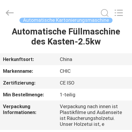
Yang
Chic
Machinery
Co.,
Ltd..
Automatische Kartonierungsmaschine
All
Rights
Reserved.
Automatische Füllmaschine
ZU
des Kasten-2.5kw
HAUSE
PRODUKTE
Herkunftsort:
China
Markenname:
CHIC
ÜBER
Zertifizierung:
CE ISO
UNS
Min Bestellmenge:
1-teilig
WERKSBESICHTIGUNG
Verpackung
Verpackung nach innen ist
Informationen:
Plastikfilme und Außenseite
ist Räucherungsholzetui.
Unser Holzetui ist, e
QUALITÄTSKONTROLLE