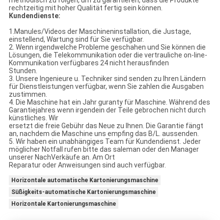
methodisch zu folgen, um zu garantieren, dass die Produkte
rechtzeitig mit hoher Qualität fertig sein können.
Kundendienste:
1.Manules/Videos der Maschineninstallation, die Justage,
einstellend, Wartung sind für Sie verfügbar.
2. Wenn irgendwelche Probleme geschahen und Sie können die
Lösungen, die Telekommunikation oder die vertrauliche on-line-
Kommunikation verfügbares 24 nicht herausfinden
Stunden.
3. Unsere Ingenieure u. Techniker sind senden zu Ihren Ländern
für Dienstleistungen verfügbar, wenn Sie zahlen die Ausgaben
zustimmen.
4. Die Maschine hat ein Jahr guranty für Maschine. Während des
Garantiejahres wenn irgendein der Teile gebrochen nicht durch
künstliches. Wir
ersetzt die freie Gebühr das Neue zu Ihnen. Die Garantie fängt
an, nachdem die Maschine uns empfing das B/L. aussenden.
5. Wir haben ein unabhängiges Team für Kundendienst. Jeder
möglicher Notfall rufen bitte das saleman oder den Manager
unserer NachVerkäufe an. Am Ort
Reparatur oder Anweisungen sind auch verfügbar.
Horizontale automatische Kartonierungsmaschine
Süßigkeits-automatische Kartonierungsmaschine
Horizontale Kartonierungsmaschine