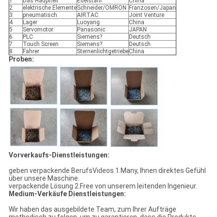
1
Das Hauptteil
Edelstahl
China
2
elektrische Elemente
Schneider/OMRON
Franzosen/Japan
3
pneumatisch
AIRTAC
Joint Venture
4
Lager
Luoyang
China
5
Servomotor
Panasonic
JAPAN
6
PLC
Siemens?
Deutsch
7
Touch Screen
Siemens?
Deutsch
8
Fahrer
Sternenlichtgetriebe
China
Proben:
Vorverkaufs-Dienstleistungen:
geben verpackende BerufsVideos 1.Many, Ihnen direktes Gefühl
über unsere Maschine.
verpackende Lösung 2.Free von unserem leitenden Ingenieur.
Medium-Verkäufe Dienstleistungen:
Wir haben das ausgebildete Team, zum Ihrer Aufträge