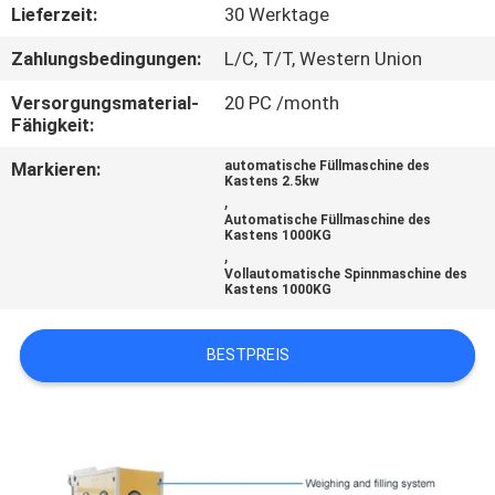
Lieferzeit:
30 Werktage
KONTAKT
Zahlungsbedingungen:
L/C, T/T, Western Union
MIT
Versorgungsmaterial-
20 PC /month
UNS
Fähigkeit:
Markieren:
automatische Füllmaschine des
Kastens 2.5kw
NEUIGKEITEN
,
Automatische Füllmaschine des
Kastens 1000KG
,
RECHTSSACHEN
Vollautomatische Spinnmaschine des
Kastens 1000KG
BITTE UM
BESTPREIS
EIN
ANGEBOT
SITEMAP