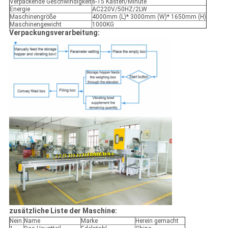
Verpackende Geschwindigkeit
6-15 Kästen/Minute
Energie
AC220V/50HZ/2LW
Maschinengröße
4000mm (L)* 3000mm (W)* 1650mm (H)
Maschinengewicht
1000KG
Verpackungsverarbeitung:
zusätzliche Liste der Maschine:
Nein.
Name
Marke
Herein gemacht