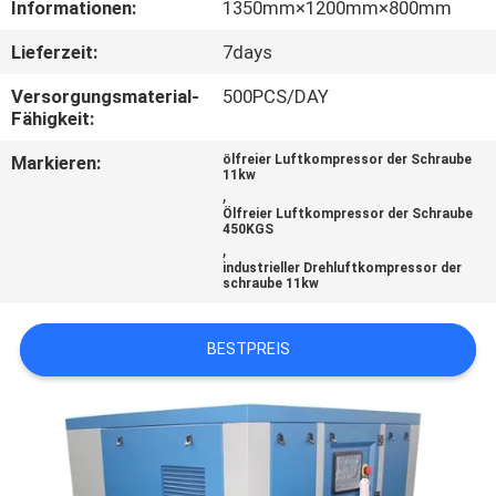
Informationen:
1350mm×1200mm×800mm
KONTAKT
Lieferzeit:
7days
MIT
Versorgungsmaterial-
500PCS/DAY
UNS
Fähigkeit:
Markieren:
ölfreier Luftkompressor der Schraube
11kw
NEUIGKEITEN
,
Ölfreier Luftkompressor der Schraube
450KGS
,
RECHTSSACHEN
industrieller Drehluftkompressor der
schraube 11kw
BITTE UM
BESTPREIS
EIN
ANGEBOT
SITEMAP