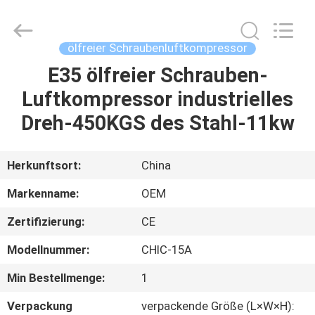
Yang
Chic
Machinery
Co.,
Ltd..
ölfreier Schraubenluftkompressor
All
Rights
Reserved.
E35 ölfreier Schrauben-
ZU
Luftkompressor industrielles
HAUSE
Dreh-450KGS des Stahl-11kw
PRODUKTE
Herkunftsort:
China
ÜBER
Markenname:
OEM
UNS
Zertifizierung:
CE
Modellnummer:
CHIC-15A
WERKSBESICHTIGUNG
Min Bestellmenge:
1
QUALITÄTSKONTROLLE
Verpackung
verpackende Größe (L×W×H):