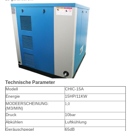
Technische Parameter
Modell
CHIC-15A
Energie
15HP/11KW
MODEERSCHEINUNG:
1,0
(M3/MIN)
Druck
10bar
Abkühlen
Luftkühlung
Geräuschpegel
65dB