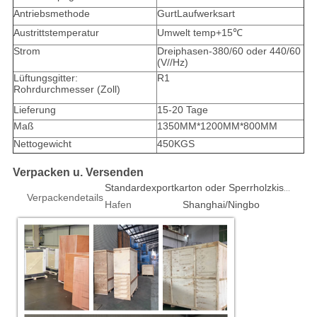
Antriebsmethode
GurtLaufwerksart
Austrittstemperatur
Umwelt temp+15℃
Strom
Dreiphasen-380/60 oder 440/60
(V//Hz)
Lüftungsgitter:
R1
Rohrdurchmesser (Zoll)
Lieferung
15-20 Tage
Maß
1350MM*1200MM*800MM
Nettogewicht
450KGS
Verpacken u. Versenden
Standardexportkarton oder Sperrholzkiste 1pcs/box
Verpackendetails
Hafen
Shanghai/Ningbo