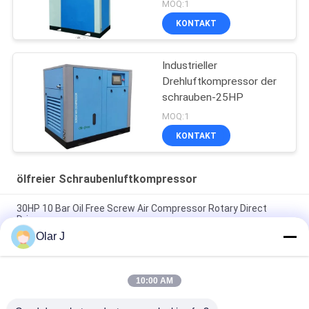
MOQ:1
KONTAKT
Industrieller
Drehluftkompressor der
schrauben-25HP
MOQ:1
KONTAKT
ölfreier Schraubenluftkompressor
30HP 10 Bar Oil Free Screw Air Compressor Rotary Direct
Driven
Olar J
Elektrischer ölfreier Luftkompressor 18.5KW der Schrauben-
25HP Dreh
10:00 AM
30 Stange 22KW 72dB der Pferdestärken-rotierende ölfreie
Schrauben-Kompressor-Luft-8