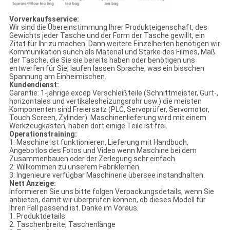
Vorverkaufsservice:
Wir sind die Übereinstimmung Ihrer Produkteigenschaft, des
Gewichts jeder Tasche und der Form der Tasche gewillt, ein
Zitat für Ihr zu machen. Dann weitere Einzelheiten benötigen wir
Kommunikation sunch als Material und Stärke des Filmes, Maß
der Tasche, die Sie sie bereits haben oder benötigen uns
entwerfen für Sie, laufen lassen Sprache, was ein bisschen
Spannung am Einheimischen.
Kundendienst:
Garantie: 1-jährige excep Verschleißteile (Schnittmeister, Gurt-,
horizontales und vertikalesheizungsrohr usw.) die meisten
Komponenten sind Freiersatz (PLC, Servoprüfer, Servomotor,
Touch Screen, Zylinder). Maschinenlieferung wird mit einem
Werkzeugkasten, haben dort einige Teile ist frei.
Operationstraining:
1: Maschine ist funktionieren, Lieferung mit Handbuch,
Angebotlos des Fotos und Video wenn Maschine bei dem
Zusammenbauen oder der Zerlegung sehr einfach.
2: Willkommen zu unserem Fabriklernen.
3: Ingenieure verfügbar Maschinerie übersee instandhalten.
Nett Anzeige:
Informieren Sie uns bitte folgen Verpackungsdetails, wenn Sie
anbieten, damit wir überprüfen können, ob dieses Modell für
Ihren Fall passend ist. Danke im Voraus.
1. Produktdetails
2. Taschenbreite, Taschenlänge