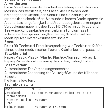
Anwendungen:
Diese Maschine kann die Tasche-Herstellung, das Füllen, das
Messen, das Versiegeln, den Faden, der einziehen, den
befestigenden Umbau, den Schnitt und die Zählung, etc.
automatisch abschließen. Sie wurde in hohem Grade inporve die
Arbeits-Leistungsfähigkeit und Arbeitsausgaben zu verringern.
Verpackungsmaschine des Tees ND-C60 ist in der Kraut- und
Teeverpackungsindustrie weitverbreitet und umfasst:
schwarzer Tee, grüner Tee, Kräutertee, Schleifenkaffee,
Medizinpulver, Getränkesubstanz und etc.
Zweck:
Es ist für Teebeutel-Produktverpackung, wie Teeblätter, Kaffee,
chinesischer medizinischer Tee und Kräutertee, etc. passend.
Satz-Material:
Papier/Plastik, Plastik-/Plastik, Plastik-/Aluminium-/Plastik,
Papier/Papier des Aluminiums/plastic.tea, Faden, Umbau
Spezifikation:
Automatische TeeVerpackungsmaschine
Automatische Anpassung der Beutelgröße und der füllenden
Strecke.
Plc-Kontrollsystem.
Technik-Leistung
Modell
ND-C60
Verpackende
60 Taschen/Minute für gerade innere Tasche;
Geschwindigkeit
Pyramiden-Taschen-
L: 50-80mm
Größe
Schlauchbeutel-
L: 40-90mm, W: 55-75mm