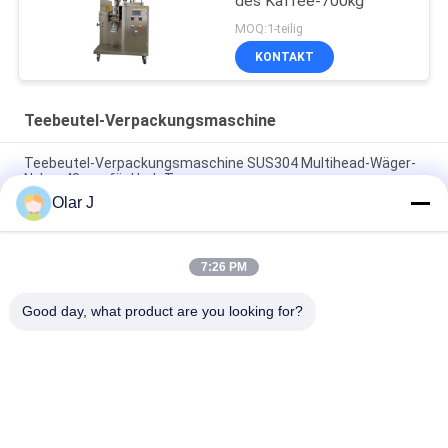
des Kaffee-700kg
MOQ:1-teilig
KONTAKT
Teebeutel-Verpackungsmaschine
Teebeutel-Verpackungsmaschine SUS304 Multihead-Wäger-
Nylon-48mm für Herb Tea
Olar J
Ultraschallkaffee-Taschen-Verpackungsmaschine-
Tropfenfänger Nd C60 des dreieck-200cm
7:26 PM
Automatische Teebeutel-Verpackungsmaschine-Pyramide
Dreieck PL 2T 20ml
Good day, what product are you looking for?
Beliebte Kategorien
Alle
Multi 
Schrauben-
Verpackungsmaschine
Luftkompressor