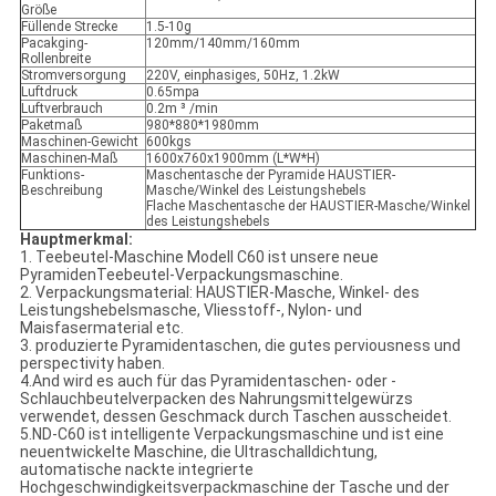
Größe
Füllende Strecke
1.5-10g
Pacakging-
120mm/140mm/160mm
Rollenbreite
Stromversorgung
220V, einphasiges, 50Hz, 1.2kW
Luftdruck
0.65mpa
Luftverbrauch
0.2m ³ /min
Paketmaß
980*880*1980mm
Maschinen-Gewicht
600kgs
Maschinen-Maß
1600x760x1900mm (L*W*H)
Funktions-
Maschentasche der Pyramide HAUSTIER-
Beschreibung
Masche/Winkel des Leistungshebels
Flache Maschentasche der HAUSTIER-Masche/Winkel
des Leistungshebels
Hauptmerkmal:
1. Teebeutel-Maschine Modell C60 ist unsere neue
PyramidenTeebeutel-Verpackungsmaschine.
2. Verpackungsmaterial: HAUSTIER-Masche, Winkel- des
Leistungshebelsmasche, Vliesstoff-, Nylon- und
Maisfasermaterial etc.
3. produzierte Pyramidentaschen, die gutes perviousness und
perspectivity haben.
4.And wird es auch für das Pyramidentaschen- oder -
Schlauchbeutelverpacken des Nahrungsmittelgewürzs
verwendet, dessen Geschmack durch Taschen ausscheidet.
5.ND-C60 ist intelligente Verpackungsmaschine und ist eine
neuentwickelte Maschine, die Ultraschalldichtung,
automatische nackte integrierte
Hochgeschwindigkeitsverpackmaschine der Tasche und der