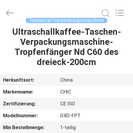
Yang
Chic
Machinery
Co.,
Ltd..
Teebeutel-Verpackungsmaschine
All
Rights
Reserved.
Ultraschallkaffee-Taschen-
ZU
Verpackungsmaschine-
HAUSE
Tropfenfänger Nd C60 des
PRODUKTE
dreieck-200cm
ÜBER
Herkunftsort:
China
UNS
Markenname:
CHIC
Zertifizierung:
CE ISO
WERKSBESICHTIGUNG
Modellnummer:
DXD-FPT
QUALITÄTSKONTROLLE
Min Bestellmenge:
1-teilig