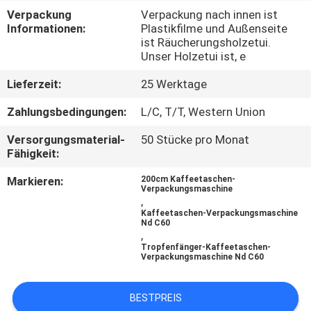
Verpackung
Verpackung nach innen ist
KONTAKT
Informationen:
Plastikfilme und Außenseite
ist Räucherungsholzetui.
MIT
Unser Holzetui ist, e
UNS
Lieferzeit:
25 Werktage
Zahlungsbedingungen:
L/C, T/T, Western Union
NEUIGKEITEN
Versorgungsmaterial-
50 Stücke pro Monat
Fähigkeit:
RECHTSSACHEN
Markieren:
200cm Kaffeetaschen-
Verpackungsmaschine
,
BITTE UM
Kaffeetaschen-Verpackungsmaschine
Nd C60
EIN
,
Tropfenfänger-Kaffeetaschen-
ANGEBOT
Verpackungsmaschine Nd C60
SITEMAP
BESTPREIS