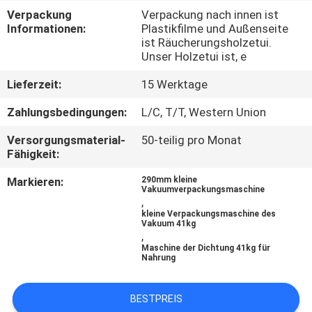
Verpackung
Verpackung nach innen ist
KONTAKT
Informationen:
Plastikfilme und Außenseite
ist Räucherungsholzetui.
MIT
Unser Holzetui ist, e
UNS
Lieferzeit:
15 Werktage
Zahlungsbedingungen:
L/C, T/T, Western Union
NEUIGKEITEN
Versorgungsmaterial-
50-teilig pro Monat
Fähigkeit:
RECHTSSACHEN
Markieren:
290mm kleine
Vakuumverpackungsmaschine
,
BITTE UM
kleine Verpackungsmaschine des
Vakuum 41kg
EIN
,
Maschine der Dichtung 41kg für
ANGEBOT
Nahrung
SITEMAP
BESTPREIS