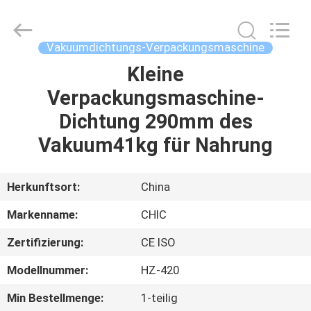
Yang
Chic
Machinery
Co.,
Ltd..
Vakuumdichtungs-Verpackungsmaschine
All
Rights
Reserved.
Kleine
ZU
Verpackungsmaschine-
HAUSE
Dichtung 290mm des
PRODUKTE
Vakuum41kg für Nahrung
ÜBER
Herkunftsort:
China
UNS
Markenname:
CHIC
Zertifizierung:
CE ISO
WERKSBESICHTIGUNG
Modellnummer:
HZ-420
QUALITÄTSKONTROLLE
Min Bestellmenge:
1-teilig