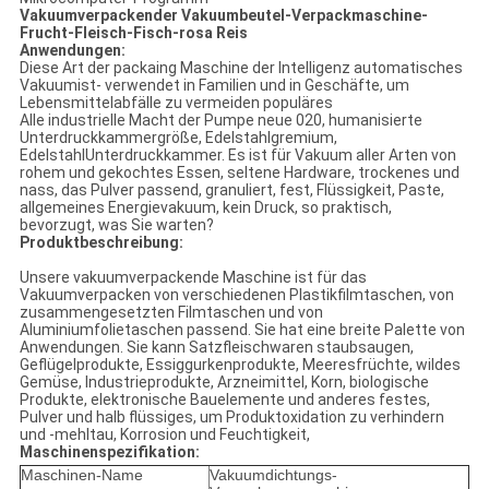
Vakuumverpackender Vakuumbeutel-Verpackmaschine-
Frucht-Fleisch-Fisch-rosa Reis
Anwendungen:
Diese Art der packaing Maschine der Intelligenz automatisches
Vakuumist- verwendet in Familien und in Geschäfte, um
Lebensmittelabfälle zu vermeiden populäres
Alle industrielle Macht der Pumpe neue 020, humanisierte
Unterdruckkammergröße, Edelstahlgremium,
EdelstahlUnterdruckkammer. Es ist für Vakuum aller Arten von
rohem und gekochtes Essen, seltene Hardware, trockenes und
nass, das Pulver passend, granuliert, fest, Flüssigkeit, Paste,
allgemeines Energievakuum, kein Druck, so praktisch,
bevorzugt, was Sie warten?
Produktbeschreibung:
Unsere vakuumverpackende Maschine ist für das
Vakuumverpacken von verschiedenen Plastikfilmtaschen, von
zusammengesetzten Filmtaschen und von
Aluminiumfolietaschen passend. Sie hat eine breite Palette von
Anwendungen. Sie kann Satzfleischwaren staubsaugen,
Geflügelprodukte, Essiggurkenprodukte, Meeresfrüchte, wildes
Gemüse, Industrieprodukte, Arzneimittel, Korn, biologische
Produkte, elektronische Bauelemente und anderes festes,
Pulver und halb flüssiges, um Produktoxidation zu verhindern
und -mehltau, Korrosion und Feuchtigkeit,
Maschinenspezifikation:
Maschinen-Name
Vakuumdichtungs-