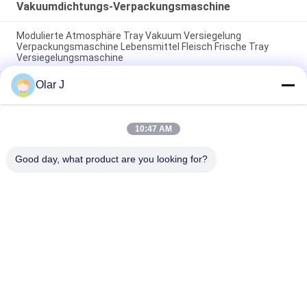
Vakuumdichtungs-Verpackungsmaschine
Modulierte Atmosphäre Tray Vakuum Versiegelung
Verpackungsmaschine Lebensmittel Fleisch Frische Tray
Versiegelungsmaschine
Olar J
Präzise Gas-Atmosphärenkontrolle Automatische Karten-
Träger-Siegelmaschine Frische ganze Hühner-Träger-
Verpackungsmaschine
10:47 AM
Vakuumhaut-Verpackungsmaschine Tray Sealing Machine
Meals 450KG 100m3 H Nahrungsmittel
Good day, what product are you looking for?
Beliebte Kategorien
Alle
Multi 
Schrauben-
Verpackungsmaschine
Luftkompressor
Vffs-
Vakuumdichtungs-
Verpackungsmaschine
Verpackungsmaschine