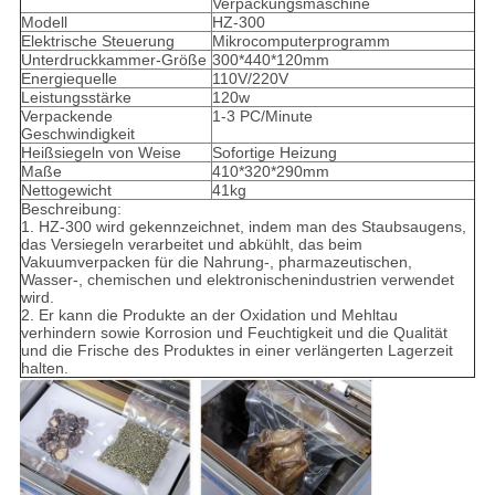
Verpackungsmaschine
Modell
HZ-300
Elektrische Steuerung
Mikrocomputerprogramm
Unterdruckkammer-Größe
300*440*120mm
Energiequelle
110V/220V
Leistungsstärke
120w
Verpackende
1-3 PC/Minute
Geschwindigkeit
Heißsiegeln von Weise
Sofortige Heizung
Maße
410*320*290mm
Nettogewicht
41kg
Beschreibung:
1. HZ-300 wird gekennzeichnet, indem man des Staubsaugens,
das Versiegeln verarbeitet und abkühlt, das beim
Vakuumverpacken für die Nahrung-, pharmazeutischen,
Wasser-, chemischen und elektronischenindustrien verwendet
wird.
2. Er kann die Produkte an der Oxidation und Mehltau
verhindern sowie Korrosion und Feuchtigkeit und die Qualität
und die Frische des Produktes in einer verlängerten Lagerzeit
halten.