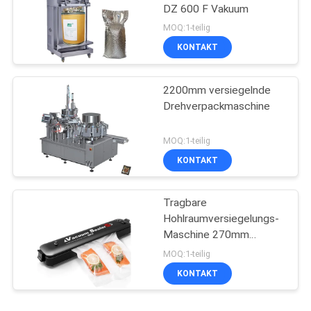
DZ 600 F Vakuum
MOQ:1-teilig
KONTAKT
2200mm versiegelnde
Drehverpackmaschine
MOQ:1-teilig
KONTAKT
Tragbare
Hohlraumversiegelungs-
Maschine 270mm
Dropshipping 400mmhg
MOQ:1-teilig
KONTAKT