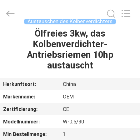
Yang
Chic
Machinery
Co.,
Ltd..
Austauschen des Kolbenverdichters
All
Rights
Reserved.
Ölfreies 3kw, das
ZU
Kolbenverdichter-
HAUSE
Antriebsriemen 10hp
PRODUKTE
austauscht
ÜBER
Herkunftsort:
China
UNS
Markenname:
OEM
Zertifizierung:
CE
WERKSBESICHTIGUNG
Modellnummer:
W-0.5/30
QUALITÄTSKONTROLLE
Min Bestellmenge:
1