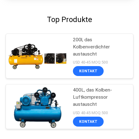
Top Produkte
200l, das
Kolbenverdichter
austauscht
USD 40-45 MOQ:500
KONTAKT
400L, das Kolben-
Luftkompressor
austauscht
USD 40-45 MOQ:500
KONTAKT