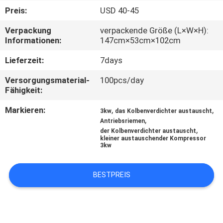
Preis:
USD 40-45
KONTAKT
Verpackung
verpackende Größe (L×W×H):
MIT
Informationen:
147cm×53cm×102cm
UNS
Lieferzeit:
7days
Versorgungsmaterial-
100pcs/day
NEUIGKEITEN
Fähigkeit:
Markieren:
,
,
3kw
das Kolbenverdichter austauscht
RECHTSSACHEN
,
Antriebsriemen
,
der Kolbenverdichter austauscht
kleiner austauschender Kompressor
3kw
BITTE UM
EIN
BESTPREIS
ANGEBOT
SITEMAP