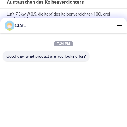
Austauschen des Kolbenverdichters
Luft 7.5kw W 0,5, die Kopf des Kolbenverdichter-180L drei
austauscht
Olar J
15hp, das Kolben-Luftkompressor-riemengetriebenen Kopf
300l 3 austauscht
7:24 PM
V1.05, das Kolbenverdichter kleine riemengetriebene 55mm
austauscht
Good day, what product are you looking for?
Beliebte Kategorien
Alle
Multi 
Schrauben-
Verpackungsmaschine
Luftkompressor
Vffs-
Vakuumdichtungs-
Verpackungsmaschine
Verpackungsmaschine
Gewölbte Kasten-
Teebeutel-
Verpackungsmaschine
Verpackungsmaschine