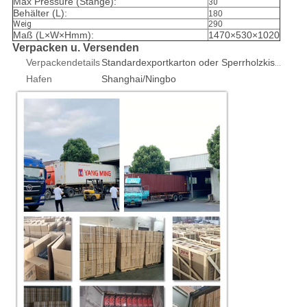
Max Pressure (Stange):
30
Behälter (L):
180
Weig
290
Maß (L×W×Hmm):
1470×530×1020
Verpacken u. Versenden
Verpackendetails
Standardexportkarton oder Sperrholzkiste 1pcs/box
Hafen
Shanghai/Ningbo