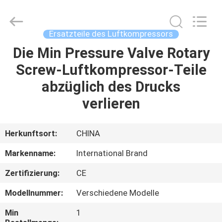
Yang
Chic
Machinery
Co.,
Ltd..
Ersatzteile des Luftkompressors
All
Rights
Reserved.
Die Min Pressure Valve Rotary
ZU
Screw-Luftkompressor-Teile
HAUSE
abzüglich des Drucks
PRODUKTE
verlieren
ÜBER
Herkunftsort:
CHINA
UNS
Markenname:
International Brand
Zertifizierung:
CE
WERKSBESICHTIGUNG
Modellnummer:
Verschiedene Modelle
QUALITÄTSKONTROLLE
Min
1