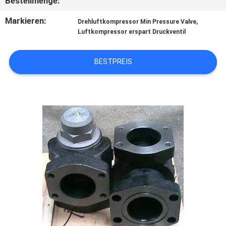
Bestellmenge:
KONTAKT
Markieren:
,
Drehluftkompressor Min Pressure Valve
Luftkompressor erspart Druckventil
MIT
UNS
BESTPREIS
NEUIGKEITEN
RECHTSSACHEN
BITTE UM
EIN
ANGEBOT
SITEMAP