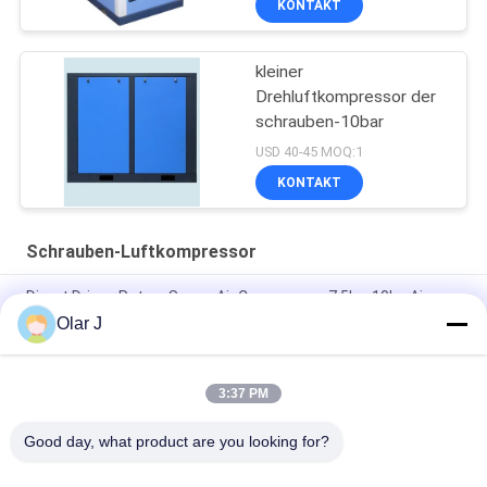
KONTAKT
kleiner
Drehluftkompressor der
schrauben-10bar
USD 40-45 MOQ:1
KONTAKT
Schrauben-Luftkompressor
Direct Driven Rotary Screw Air Compressor 7.5kw 10hp Air
Cooling
Olar J
Portable Industrial Screw Compressor 30HP 580KGS Blue
3:37 PM
22kw schrauben den Dreiphasen Riemenantrieb Stange des
Luftkompressors 30hp 10
Good day, what product are you looking for?
Beliebte Kategorien
Alle