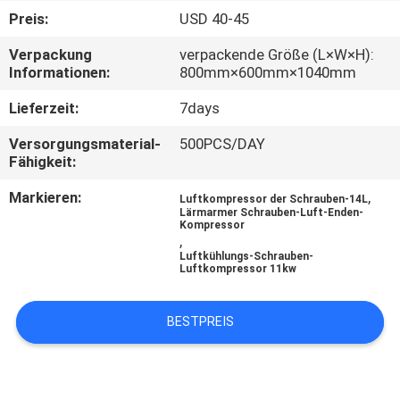
Preis:
USD 40-45
KONTAKT
Verpackung
verpackende Größe (L×W×H):
MIT
Informationen:
800mm×600mm×1040mm
UNS
Lieferzeit:
7days
Versorgungsmaterial-
500PCS/DAY
NEUIGKEITEN
Fähigkeit:
Markieren:
,
Luftkompressor der Schrauben-14L
RECHTSSACHEN
Lärmarmer Schrauben-Luft-Enden-
Kompressor
,
Luftkühlungs-Schrauben-
BITTE UM
Luftkompressor 11kw
EIN
BESTPREIS
ANGEBOT
SITEMAP