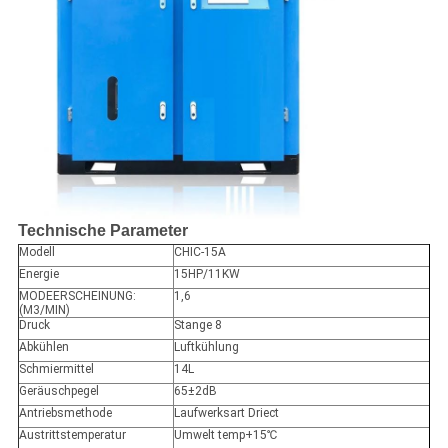
Technische Parameter
Modell
CHIC-15A
Energie
15HP/11KW
MODEERSCHEINUNG:
1,6
(M3/MIN)
Druck
Stange 8
Abkühlen
Luftkühlung
Schmiermittel
14L
Geräuschpegel
65
±
2dB
Antriebsmethode
Laufwerksart Driect
Austrittstemperatur
Umwelt temp+15℃