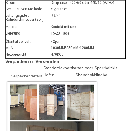
Strom
Dreiphasen-220/60 oder 440/60 (V//Hz)
Beginnen von Methode
Y-
△Starter
Lüftungsgitter:
R3/4“
Rohrdurchmesser (Zoll)
Material
Kontakt mit uns
Lieferung
15-20 Tage
Ölanteil der Luft
<2ppm>
Maß
1030MM*850MM*1280MM
Nettogewicht
470KGS
Verpacken u. Versenden
Standardexportkarton oder Sperrholzkiste 1pcs/box
Hafen
Shanghai/Ningbo
Verpackendetails