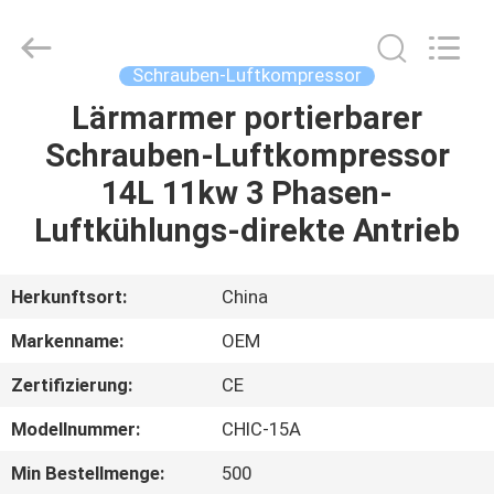
Yang
Chic
Machinery
Co.,
Ltd..
Schrauben-Luftkompressor
All
Rights
Reserved.
Lärmarmer portierbarer
ZU
Schrauben-Luftkompressor
HAUSE
14L 11kw 3 Phasen-
PRODUKTE
Luftkühlungs-direkte Antrieb
ÜBER
Herkunftsort:
China
UNS
Markenname:
OEM
Zertifizierung:
CE
WERKSBESICHTIGUNG
Modellnummer:
CHIC-15A
QUALITÄTSKONTROLLE
Min Bestellmenge:
500