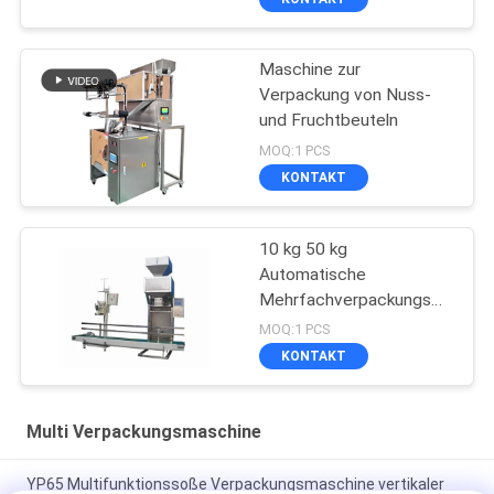
Maschine zur
Verpackung von Nuss-
und Fruchtbeuteln
MOQ:1 PCS
KONTAKT
10 kg 50 kg
Automatische
Mehrfachverpackungsm
aschine
MOQ:1 PCS
KONTAKT
Multi Verpackungsmaschine
YP65 Multifunktionssoße Verpackungsmaschine vertikaler