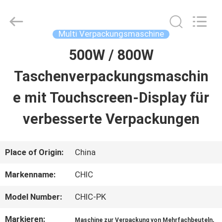
Yang
Chic
Machinery
Co.,
Multi Verpackungsmaschine
Ltd..
All
500W / 800W
ZU
Rights
Reserved.
Taschenverpackungsmaschin
HAUSE
e mit Touchscreen-Display für
PRODUKTE
verbesserte Verpackungen
ÜBER
Place of Origin:
China
UNS
Markenname:
CHIC
Model Number:
CHIC-PK
WERKSBESICHTIGUNG
Markieren:
,
Maschine zur Verpackung von Mehrfachbeuteln