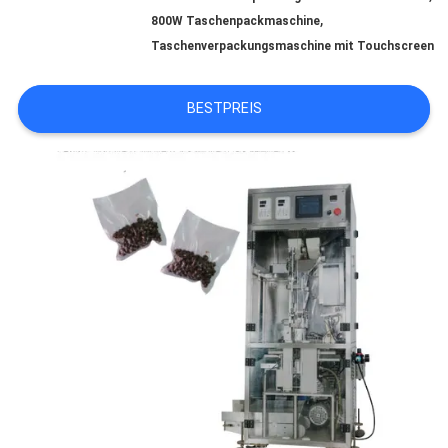
,
800W Taschenpackmaschine
QUALITÄTSKONTROLLE
Taschenverpackungsmaschine mit Touchscreen
KONTAKT
BESTPREIS
MIT
UNS
NEUIGKEITEN
RECHTSSACHEN
BITTE UM