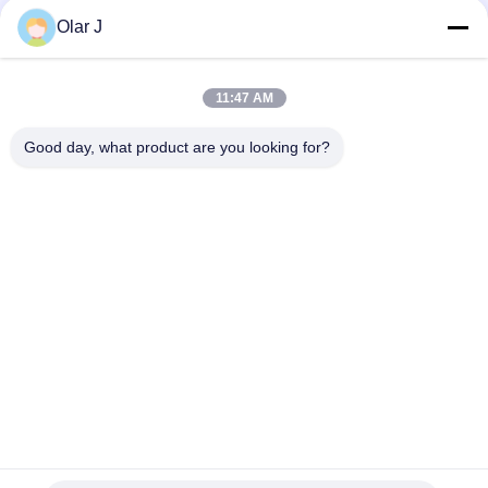
Typ Salatsoße Eispackung Silikonöl
Olar J
2600W 15KHZ Normative Schweißmaschine für Kunststoffe
MP - 1526B/1518/1530/1532
11:47 AM
Multifunktionale vertikale Granulatverpackungsmaschine für
Good day, what product are you looking for?
Schokoladenbohnen Nüsse Snacks
Beliebte Kategorien
Alle
Multi 
Schrauben-
Verpackungsmaschine
Luftkompressor
Vffs-
Vakuumdichtungs-
Verpackungsmaschine
Verpackungsmaschine
Gewölbte Kasten-
Teebeutel-
Verpackungsmaschine
Verpackungsmaschine