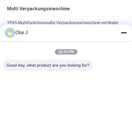
Multi Verpackungsmaschine
YP65 Multifunktionssoße Verpackungsmaschine vertikaler
Typ Salatsoße Eispackung Silikonöl
Olar J
2600W 15KHZ Normative Schweißmaschine für Kunststoffe
MP - 1526B/1518/1530/1532
10:40 PM
Multifunktionale vertikale Granulatverpackungsmaschine für
Good day, what product are you looking for?
Schokoladenbohnen Nüsse Snacks
Beliebte Kategorien
Alle
Multi 
Schrauben-
Verpackungsmaschine
Luftkompressor
Vffs-
Vakuumdichtungs-
Verpackungsmaschine
Verpackungsmaschine