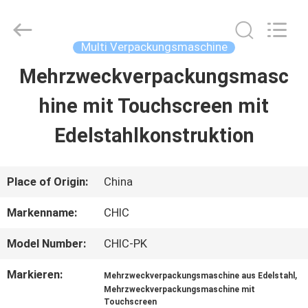
Yang
Chic
Machinery
Co.,
Multi Verpackungsmaschine
Ltd..
All
Mehrzweckverpackungsmasc
ZU
Rights
Reserved.
hine mit Touchscreen mit
HAUSE
Edelstahlkonstruktion
PRODUKTE
Place of Origin:
China
ÜBER
Markenname:
CHIC
UNS
Model Number:
CHIC-PK
Markieren:
,
Mehrzweckverpackungsmaschine aus Edelstahl
WERKSBESICHTIGUNG
Mehrzweckverpackungsmaschine mit
Touchscreen