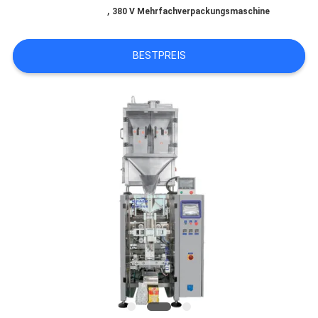
,
380 V Mehrfachverpackungsmaschine
QUALITÄTSKONTROLLE
BESTPREIS
KONTAKT
MIT
UNS
NEUIGKEITEN
RECHTSSACHEN
BITTE UM