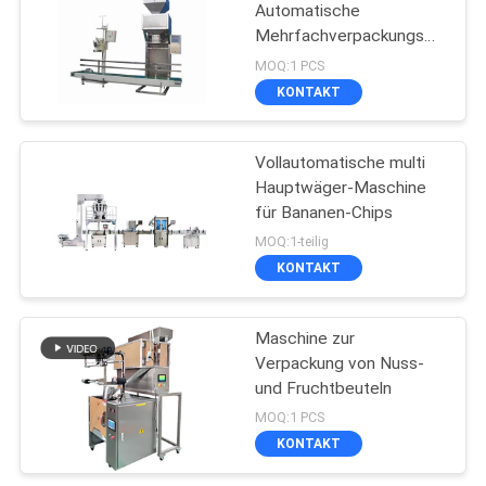
Automatische
Mehrfachverpackungsm
aschine
MOQ:1 PCS
KONTAKT
Vollautomatische multi
Hauptwäger-Maschine
für Bananen-Chips
MOQ:1-teilig
KONTAKT
Maschine zur
Verpackung von Nuss-
und Fruchtbeuteln
MOQ:1 PCS
KONTAKT