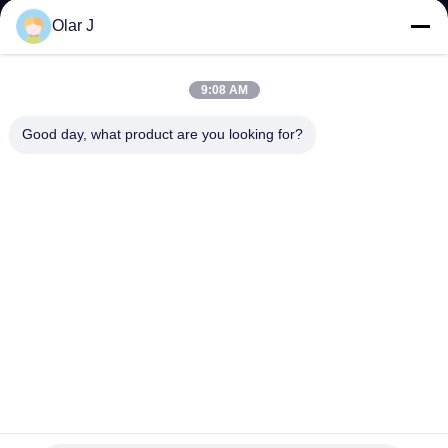
Olar J
KONTAKT
MIT
9:08 AM
UNS
Good day, what product are you looking for?
NEUIGKEITEN
RECHTSSACHEN
BITTE UM
EIN
ANGEBOT
304 aus Edelstahl aseptische Kartonfüllmaschine mit einer
Füllgenauigkeit ≤ ± 1%
SITEMAP