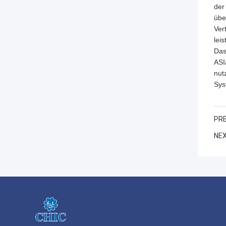
der
übe
Ver
leis
Das
ASI
nut
Sys
PRE
NEX