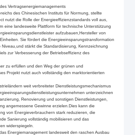
ch des Vertragsenergiemanagements
eichs des Chinesischen Instituts für Normung, stellte
 nutzt die Rolle der Energieeffizienzstandards voll aus,
ine landesweite Plattform für technische Unterstützung
gieeinsparungsdienstleister aufzubauen,Hersteller von
heiten. Sie fördert die Energieeinsparungstransformation
 Niveau,und stärkt die Standardisierung, Kennzeichnung
ls zur Verbesserung der Betriebseffizienz des
er zu erfüllen und den Weg der grünen und
 Projekt nutzt auch vollständig den marktorientierten
strieländern weit verbreiteter Dienstleistungsmechanismus
ergieeinsparungsdienstleistungsunternehmen unterzeichnen
nanzierung, Renovierung und sonstigen Dienstleistungen,
gung angemessene Gewinne erzielen.Dies kann die
ung von Energieverbrauchern stark reduzieren, die
de Sanierung vollständig mobilisieren und das
en widerspiegeln.
ür das Energiemanagement landesweit den raschen Ausbau