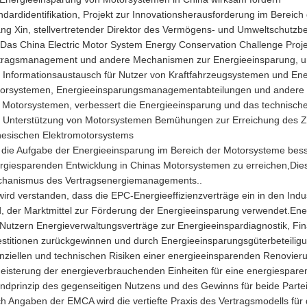
ndardidentifikation, Projekt zur Innovationsherausforderung im Berei
ng Xin, stellvertretender Direktor des Vermögens- und Umweltschutzber
:Das China Electric Motor System Energy Conservation Challenge Project
tragsmanagement und andere Mechanismen zur Energieeinsparung, um e
 Informationsaustausch für Nutzer von Kraftfahrzeugsystemen und Ener
orsystemen, Energieeinsparungsmanagementabteilungen und andere Ein
 Motorsystemen, verbessert die Energieeinsparung und das technische
 Unterstützung von Motorsystemen Bemühungen zur Erreichung des Zie
nesischen Elektromotorsystems
die Aufgabe der Energieeinsparung im Bereich der Motorsysteme bess
rgiesparenden Entwicklung in Chinas Motorsystemen zu erreichen,Dieses
hanismus des Vertragsenergiemanagements..
wird verstanden, dass die EPC-Energieeffizienzverträge ein in den Indu
d, der Marktmittel zur Förderung der Energieeinsparung verwendet.En
 Nutzern Energieverwaltungsverträge zur Energieeinspardiagnostik, Fi
estitionen zurückgewinnen und durch Energieeinsparungsgüterbeteili
anziellen und technischen Risiken einer energieeinsparenden Renovier
eisterung der energieverbrauchenden Einheiten für eine energiesparen
ndprinzip des gegenseitigen Nutzens und des Gewinns für beide Partei
h Angaben der EMCA wird die vertiefte Praxis des Vertragsmodells f