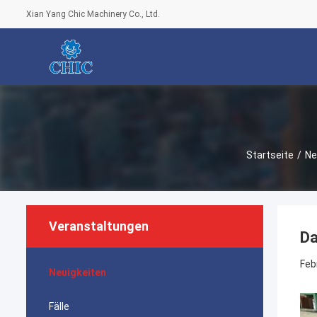
Xian Yang Chic Machinery Co., Ltd.
Startseite
/
Ne
Veranstaltungen
Da
Feb
Neuigkeiten
Fälle