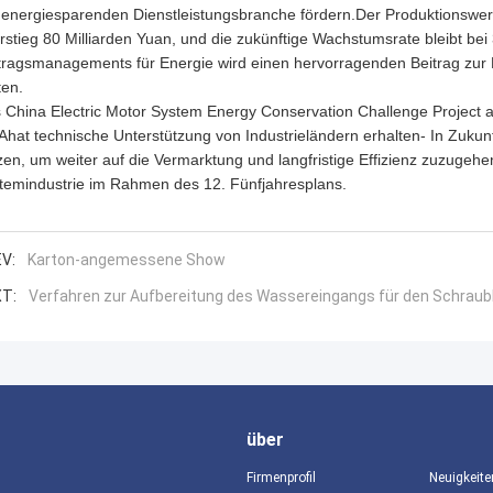
 energiesparenden Dienstleistungsbranche fördern.Der Produktionswert
rstieg 80 Milliarden Yuan, und die zukünftige Wachstumsrate bleibt be
tragsmanagements für Energie wird einen hervorragenden Beitrag zur
ten.
 China Electric Motor System Energy Conservation Challenge Project 
Ahat technische Unterstützung von Industrieländern erhalten- In Zuku
zen, um weiter auf die Vermarktung und langfristige Effizienz zuzugehe
temindustrie im Rahmen des 12. Fünfjahresplans.
V:
Karton-angemessene Show
T:
Verfahren zur Aufbereitung des Wassereingangs für den Schrau
über
Firmenprofil
Neuigkeite