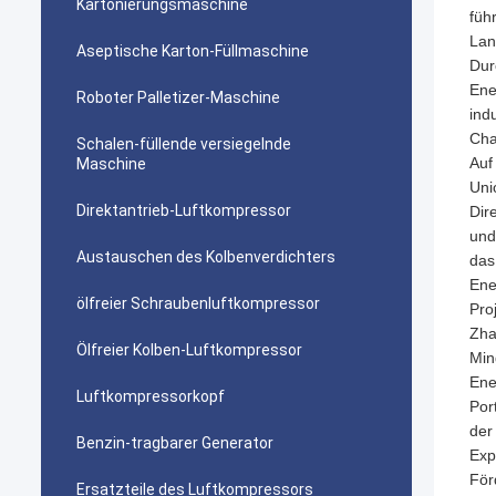
Kartonierungsmaschine
füh
Lan
Aseptische Karton-Füllmaschine
Dur
Ene
Roboter Palletizer-Maschine
ind
Cha
Schalen-füllende versiegelnde
Auf
Maschine
Uni
Direktantrieb-Luftkompressor
Dir
und
Austauschen des Kolbenverdichters
das
Ene
ölfreier Schraubenluftkompressor
Pro
Zha
Ölfreier Kolben-Luftkompressor
Min
Ene
Luftkompressorkopf
Por
der
Benzin-tragbarer Generator
Exp
För
Ersatzteile des Luftkompressors