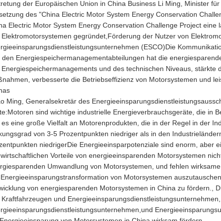
tretung der Europäischen Union in China Business Li Ming, Minister f
etzung des "China Electric Motor System Energy Conservation Challen
na Electric Motor System Energy Conservation Challenge Project eine 
 Elektromotorsystemen gegründet,Förderung der Nutzer von Elektrom
rgieeinsparungsdienstleistungsunternehmen (ESCO)Die Kommunikatio
 den Energiespeichermanagementabteilungen hat die energiesparend
 Energiespeichermanagements und des technischen Niveaus, stärkte
nahmen, verbesserte die Betriebseffizienz von Motorsystemen und leist
nas
o Ming, Generalsekretär des Energieeinsparungsdienstleistungsaussch
te:Motoren sind wichtige industrielle Energieverbrauchsgeräte, die in 
t es eine große Vielfalt an Motorenprodukten, die in der Regel in der I
kungsgrad von 3-5 Prozentpunkten niedriger als in den Industrielände
zentpunkten niedrigerDie Energieeinsparpotenziale sind enorm, aber e
 wirtschaftlichen Vorteile von energieeinsparenden Motorsystemen nich
rgiesparenden Umwandlung von Motorsystemen, und fehlen wirksame In
 Energieeinsparungstransformation von Motorsystemen auszutauschen.W
wicklung von energiesparenden Motorsystemen in China zu fördern., D
 Kraftfahrzeugen und Energieeinsparungsdienstleistungsunternehmen, d
rgieeinsparungsdienstleistungsunternehmen,und Energieeinsparungsun
 Energieeinsparung von Motorsystemen in China wirksam fördern