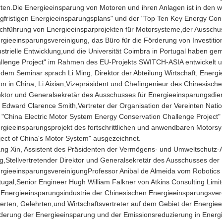
rten.Die Energieeinsparung von Motoren und ihren Anlagen ist in den wic
gfristigen Energieeinsparungsplans" und der "Top Ten Key Energy Cons
chführung von Energieeinsparprojekten für Motorsysteme,der Ausschus
rgieeinsparungsvereinigung, das Büro für die Förderung von Investitio
ustrielle Entwicklung,und die Universität Coimbra in Portugal haben 
llenge Project" im Rahmen des EU-Projekts SWITCH-ASIA entwickelt u
 dem Seminar sprach Li Ming, Direktor der Abteilung Wirtschaft, Ener
on in China, Li Aixian,Vizepräsident und Chefingenieur des Chinesische
ektor und Generalsekretär des Ausschusses für Energieeinsparungsdie
 Edward Clarence Smith,Vertreter der Organisation der Vereinten Nation
 "China Electric Motor System Energy Conservation Challenge Project
rgieeinsparungsprojekt des fortschrittlichen und anwendbaren Motors
ject of China's Motor System" ausgezeichnet.
ng Xin, Assistent des Präsidenten der Vermögens- und Umweltschutz-A
g,Stellvertretender Direktor und Generalsekretär des Ausschusses der
rgieeinsparungsvereinigungProfessor Anibal de Almeida vom Robotics S
tugal,Senior Engineer Hugh William Falkner von Atkins Consulting Lim
 Energieeinsparungsindustrie der Chinesischen Energieeinsparungsverei
erten, Gelehrten,und Wirtschaftsvertreter auf dem Gebiet der Energie
derung der Energieeinsparung und der Emissionsreduzierung in Energ