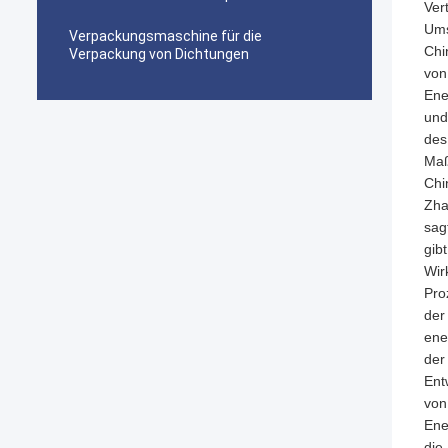
Ver
Ums
Verpackungsmaschine für die
Chi
Verpackung von Dichtungen
von
Ene
und
des
Maß
Chi
Zha
sag
gib
Wir
Pro
der
ene
der
Ent
von
Ene
die