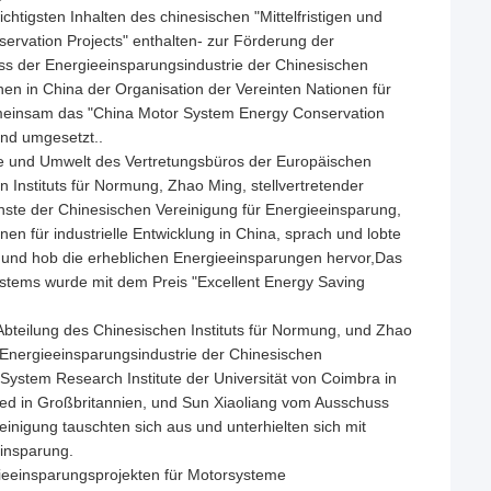
htigsten Inhalten des chinesischen "Mittelfristigen und
ervation Projects" enthalten- zur Förderung der
s der Energieeinsparungsindustrie der Chinesischen
nen in China der Organisation der Vereinten Nationen für
gemeinsam das "China Motor System Energy Conservation
nd umgesetzt..
gie und Umwelt des Vertretungsbüros der Europäischen
n Instituts für Normung, Zhao Ming, stellvertretender
nste der Chinesischen Vereinigung für Energieeinsparung,
en für industrielle Entwicklung in China, sprach und lobte
" und hob die erheblichen Energieeinsparungen hervor,Das
ystems wurde mit dem Preis "Excellent Energy Saving
bteilung des Chinesischen Instituts für Normung, und Zhao
 Energieeinsparungsindustrie der Chinesischen
ystem Research Institute der Universität von Coimbra in
ited in Großbritannien, und Sun Xiaoliang vom Ausschuss
nigung tauschten sich aus und unterhielten sich mit
einsparung.
ieeinsparungsprojekten für Motorsysteme