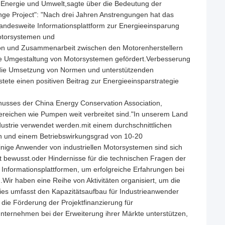
ür Energie und Umwelt,sagte über die Bedeutung der
ge Project": "Nach drei Jahren Anstrengungen hat das
landesweite Informationsplattform zur Energieeinsparung
otorsystemen und
n und Zusammenarbeit zwischen den Motorenherstellern
e Umgestaltung von Motorsystemen gefördert.Verbesserung
 die Umsetzung von Normen und unterstützenden
ete einen positiven Beitrag zur Energieeinsparstrategie
usses der China Energy Conservation Association,
Bereichen wie Pumpen weit verbreitet sind."In unserem Land
ndustrie verwendet werden.mit einem durchschnittlichen
rn und einem Betriebswirkungsgrad von 10-20
inige Anwender von industriellen Motorsystemen sind sich
t bewusst.oder Hindernisse für die technischen Fragen der
formationsplattformen, um erfolgreiche Erfahrungen bei
ir haben eine Reihe von Aktivitäten organisiert, um die
ies umfasst den Kapazitätsaufbau für Industrieanwender
ie Förderung der Projektfinanzierung für
ternehmen bei der Erweiterung ihrer Märkte unterstützen,