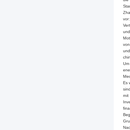
Sta
Zha
vor
Ver
und
Mot
von
und
chi
Um 
ene
Mec
Es 
sin
mit
Inv
fin
Beg
Gru
Nac